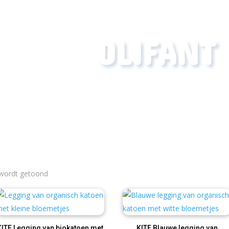
OLIFANT
Gesorteerd
 wordt getoond
op
nieuwste
KITE Legging van biokatoen met
KITE Blauwe legging van