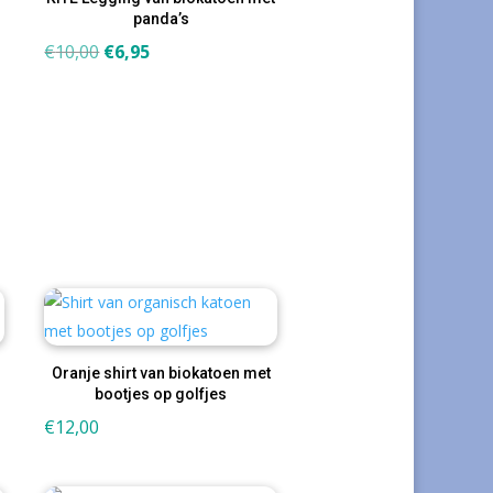
panda’s
Oorspronkelijke
Huidige
€
10,00
€
6,95
prijs
prijs
was:
is:
€10,00.
€6,95.
Oranje shirt van biokatoen met
bootjes op golfjes
€
12,00