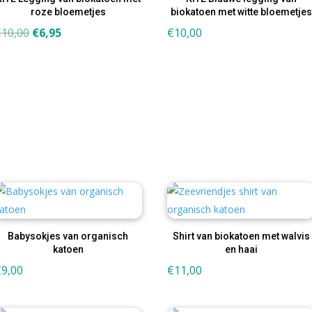
roze bloemetjes
biokatoen met witte bloemetjes
Oorspronkelijke
Huidige
€
10,00
€
6,95
€
10,00
prijs
prijs
was:
is:
€10,00.
€6,95.
Babysokjes van organisch
Shirt van biokatoen met walvis
katoen
en haai
€
9,00
€
11,00