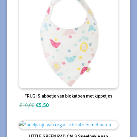
FRUGI Slabbetje van biokatoen met kippetjes
Oorspronkelijke
Huidige
€
10,00
€
5,50
prijs
prijs
was:
is:
€10,00.
€5,50.
LITTLE GREEN RADICALS Speelpakje van