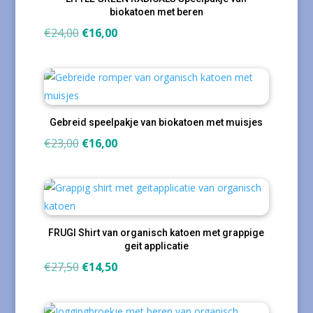
biokatoen met beren
Oorspronkelijke
Huidige
€
24,00
€
16,00
prijs
prijs
was:
is:
€24,00.
€16,00.
Gebreid speelpakje van biokatoen met muisjes
Oorspronkelijke
Huidige
€
23,00
€
16,00
prijs
prijs
was:
is:
€23,00.
€16,00.
FRUGI Shirt van organisch katoen met grappige
geit applicatie
Oorspronkelijke
Huidige
€
27,50
€
14,50
prijs
prijs
was:
is: