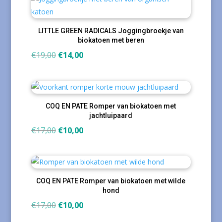
€27,50.
€14,50.
LITTLE GREEN RADICALS Joggingbroekje van
biokatoen met beren
Oorspronkelijke
Huidige
€
19,00
€
14,00
prijs
prijs
was:
is:
€19,00.
€14,00.
COQ EN PATE Romper van biokatoen met
jachtluipaard
Oorspronkelijke
Huidige
€
17,00
€
10,00
prijs
prijs
was:
is:
€17,00.
€10,00.
COQ EN PATE Romper van biokatoen met wilde
hond
Oorspronkelijke
Huidige
€
17,00
€
10,00
prijs
prijs