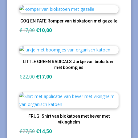
was:
is:
€17,00.
€10,00.
COQ EN PATE Romper van biokatoen met gazelle
Oorspronkelijke
Huidige
€
17,00
€
10,00
prijs
prijs
was:
is:
€17,00.
€10,00.
LITTLE GREEN RADICALS Jurkje van biokatoen
met boompjes
Oorspronkelijke
Huidige
€
22,00
€
17,00
prijs
prijs
was:
is:
€22,00.
€17,00.
FRUGI Shirt van biokatoen met bever met
vikinghelm
Oorspronkelijke
Huidige
€
27,50
€
14,50