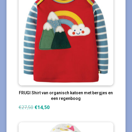
FRUGI Shirt van organisch katoen met bergjes en
een regenboog
Oorspronkelijke
Huidige
€
27,50
€
14,50
prijs
prijs
was:
is:
€27,50.
€14,50.