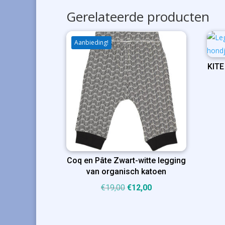
Gerelateerde producten
Aanbieding!
KITE
Coq en Pâte Zwart-witte legging
van organisch katoen
Oorspronkelijke
Huidige
€
19,00
€
12,00
prijs
prijs
was:
is: