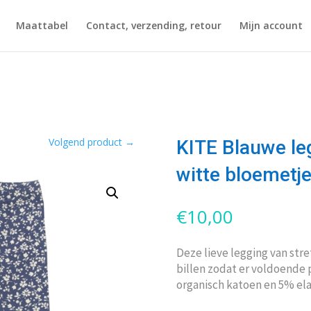
Maattabel
Contact, verzending, retour
Mijn account
Volgend product
→
KITE Blauwe le
witte bloemetj
€
10,00
Deze lieve legging van stre
billen zodat er voldoende p
organisch katoen en 5% ela