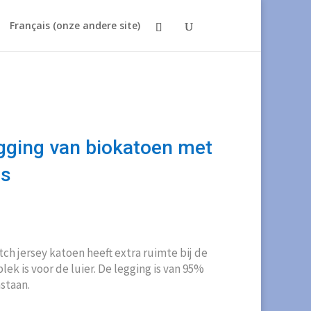
Français (onze andere site)
gging van biokatoen met
es
tch jersey katoen heeft extra ruimte bij de
lek is voor de luier. De legging is van 95%
staan.