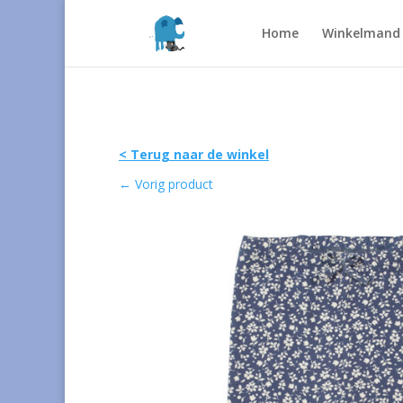
Home
Winkelmand
< Terug naar de winkel
←
Vorig product