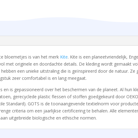
te bloemetjes is van het merk
Kite
. Kite is een planeetvriendelijk, En
vol met originele en doordachte details. De kleding wordt gemaakt v
 hebben een unieke uitstraling die is geïnspireerd door de natuur. Ze
ngstuk zeer comfortabel is en lang meegaat.
ipes en is gepassioneerd over het beschermen van de planeet. Al hun k
toen, gerecyclede plastic flessen of stoffen goedgekeurd door OEKO-
tile Standard). GOTS is de toonaangevende textielnorm voor producte
ge criteria om een ​​jaarlijkse certificering te behalen. Alle elemente
aan uitgebreide biologische en ethische normen.