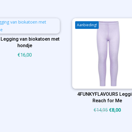
Aanbieding!
 Legging van biokatoen met
hondje
€
16,00
4FUNKYFLAVOURS Leggi
Reach for Me
Oorspronke
Huidi
€
14,95
€
8,00
prijs
prijs
was:
is: