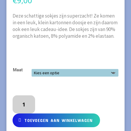
€
9,00
Deze schattige sokjes zijn superzacht! Ze komen
in een leuk, klein kartonnen doosje en zijn daarom
ook een leuk cadeau-idee. De sokjes zijn van 90%
organisch katoen, 8% polyamide en 2% elastaan.
Maat
Babysokjes
van
organisch
katoen
TOEVOEGEN AAN WINKELWAGEN
aantal