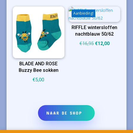
Aanbieding!
RIFFLE wintersloffen
nachtblauw 50/62
Oorspronkelijke
Huidige
€
16,95
€
12,00
prijs
prijs
was:
is:
BLADE AND ROSE
€16,95.
€12,00.
Buzzy Bee sokken
€
5,00
NAAR DE SHOP