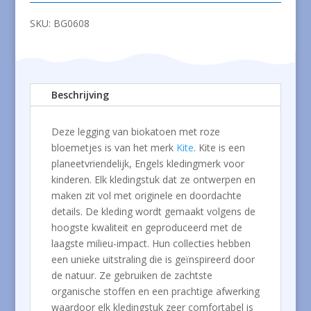
roze
bloemetjes
SKU:
BG0608
aantal
Beschrijving
Deze legging van biokatoen met roze
bloemetjes is van het merk
Kite
. Kite is een
planeetvriendelijk, Engels kledingmerk voor
kinderen. Elk kledingstuk dat ze ontwerpen en
maken zit vol met originele en doordachte
details. De kleding wordt gemaakt volgens de
hoogste kwaliteit en geproduceerd met de
laagste milieu-impact. Hun collecties hebben
een unieke uitstraling die is geïnspireerd door
de natuur. Ze gebruiken de zachtste
organische stoffen en een prachtige afwerking
waardoor elk kledingstuk zeer comfortabel is