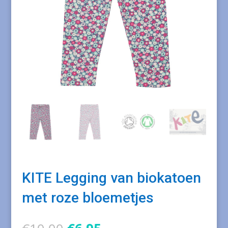
KITE Legging van biokatoen
met roze bloemetjes
Oorspronkelijke
Huidige