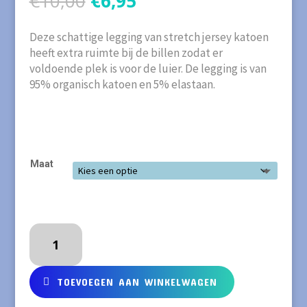
€
10,00
€
6,95
prijs
prijs
was:
is:
Deze schattige legging van stretch jersey katoen
€10,00.
€6,95.
heeft extra ruimte bij de billen zodat er
voldoende plek is voor de luier. De legging is van
95% organisch katoen en 5% elastaan.
Maat
KITE
Legging
van
biokatoen
TOEVOEGEN AAN WINKELWAGEN
met