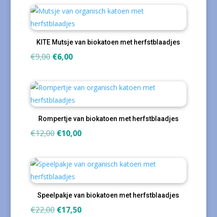
was:
is:
€9,00.
€6,00.
KITE Mutsje van biokatoen met herfstblaadjes
Oorspronkelijke
Huidige
€
9,00
€
6,00
prijs
prijs
was:
is:
€9,00.
€6,00.
Rompertje van biokatoen met herfstblaadjes
Oorspronkelijke
Huidige
€
12,00
€
10,00
prijs
prijs
was:
is:
€12,00.
€10,00.
Speelpakje van biokatoen met herfstblaadjes
Oorspronkelijke
Huidige
€
22,00
€
17,50