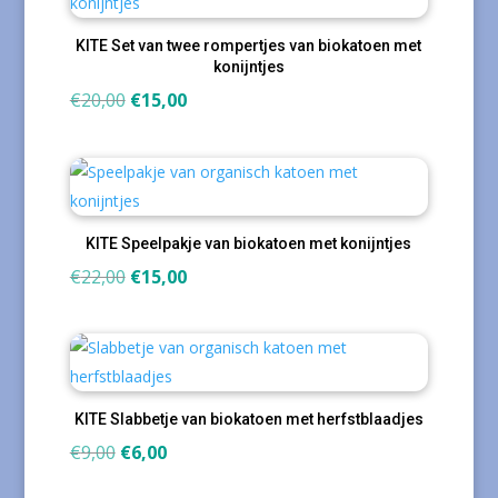
KITE Set van twee rompertjes van biokatoen met
konijntjes
Oorspronkelijke
Huidige
€
20,00
€
15,00
prijs
prijs
was:
is:
€20,00.
€15,00.
KITE Speelpakje van biokatoen met konijntjes
Oorspronkelijke
Huidige
€
22,00
€
15,00
prijs
prijs
was:
is:
€22,00.
€15,00.
KITE Slabbetje van biokatoen met herfstblaadjes
Oorspronkelijke
Huidige
€
9,00
€
6,00
prijs
prijs