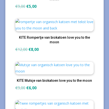
Oorspronkelijke
Huidige
€
9,00
€
5,00
prijs
prijs
was:
is:
€9,00.
€5,00.
KITE Rompertje van biokatoen love you to the
moon
Oorspronkelijke
Huidige
€
12,00
€
8,00
prijs
prijs
was:
is:
€12,00.
€8,00.
KITE Mutsje van biokatoen love you to the moon
Oorspronkelijke
Huidige
€
9,00
€
6,00
prijs
prijs
was:
is:
€9,00.
€6,00.