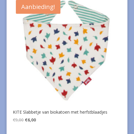
€9,00.
€6,00.
Aanbieding!
KITE Slabbetje van biokatoen met herfstblaadjes
Oorspronkelijke
Huidige
€
9,00
€
6,00
prijs
prijs
was:
is: