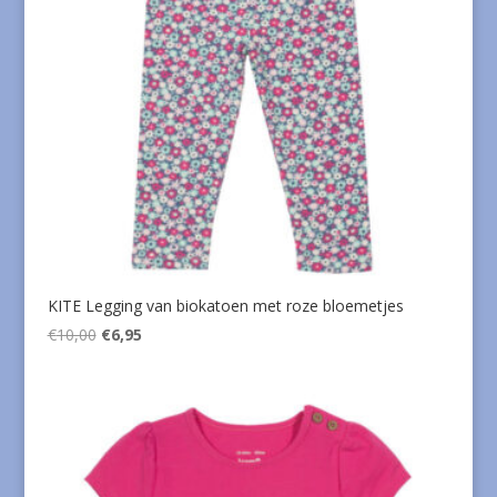
KITE Legging van biokatoen met roze bloemetjes
Oorspronkelijke
Huidige
€
10,00
€
6,95
prijs
prijs
was:
is:
€10,00.
€6,95.