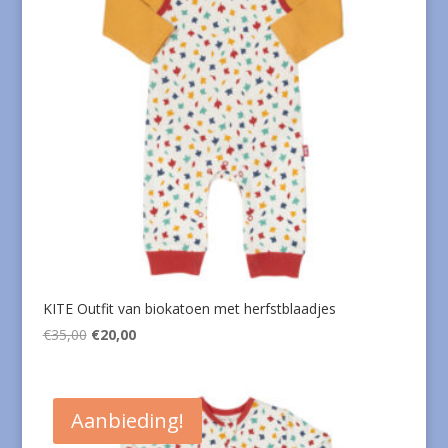
KITE Outfit van biokatoen met herfstblaadjes
Oorspronkelijke
Huidige
€
35,00
€
20,00
prijs
prijs
was:
is:
€35,00.
€20,00.
Aanbieding!