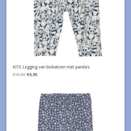
KITE Legging van biokatoen met panda’s
Oorspronkelijke
Huidige
€
10,00
€
6,95
prijs
prijs
was:
is:
€10,00.
€6,95.