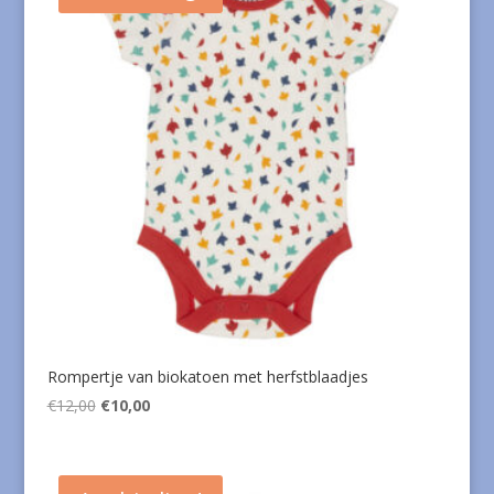
Rompertje van biokatoen met herfstblaadjes
Oorspronkelijke
Huidige
€
12,00
€
10,00
prijs
prijs
was:
is:
€12,00.
€10,00.