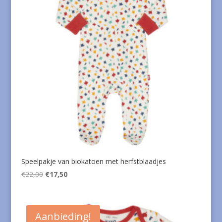
Speelpakje van biokatoen met herfstblaadjes
Oorspronkelijke
Huidige
€
22,00
€
17,50
prijs
prijs
was:
is:
€22,00.
€17,50.
Aanbieding!