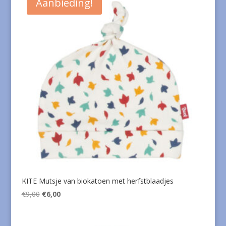
Aanbieding!
KITE Mutsje van biokatoen met herfstblaadjes
Oorspronkelijke
Huidige
€
9,00
€
6,00
prijs
prijs
was:
is: