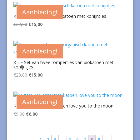
€9,00.
€6,00.
Aanbieding!
KITE Speelpakje van biokatoen met konijntjes
Oorspronkelijke
Huidige
€
22,00
€
15,00
prijs
prijs
was:
is:
€22,00.
€15,00.
Aanbieding!
KITE Set van twee rompertjes van biokatoen met
konijntjes
Oorspronkelijke
Huidige
€
20,00
€
15,00
prijs
prijs
was:
is:
€20,00.
€15,00.
Aanbieding!
KITE Mutsje van biokatoen love you to the moon
Oorspronkelijke
Huidige
€
9,00
€
6,00
prijs
prijs
was:
is:
€9,00.
€6,00.
←
1
2
3
…
5
6
7
8
9
→