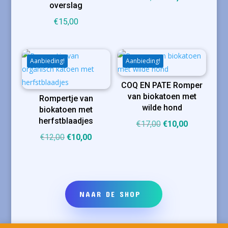
overslag
prijs
prijs
€
15,00
was:
is:
€15,00.
€10,00.
Aanbieding!
Aanbieding!
COQ EN PATE Romper
van biokatoen met
Rompertje van
wilde hond
biokatoen met
herfstblaadjes
Oorspronkelijke
Huidige
€
17,00
€
10,00
Oorspronkelijke
Huidige
prijs
prijs
€
12,00
€
10,00
prijs
prijs
was:
is:
was:
is:
€17,00.
€10,00.
€12,00.
€10,00.
NAAR DE SHOP