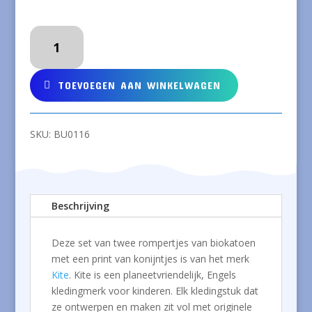
KITE
Set
van
twee
TOEVOEGEN AAN WINKELWAGEN
rompertjes
van
biokatoen
SKU:
BU0116
met
konijntjes
aantal
Beschrijving
Deze set van twee rompertjes van biokatoen
met een print van konijntjes is van het merk
Kite
. Kite is een planeetvriendelijk, Engels
kledingmerk voor kinderen. Elk kledingstuk dat
ze ontwerpen en maken zit vol met originele