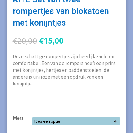
rompertjes van biokatoen
met konijntjes
Oorspronkelijke
Huidige
€
20,00
€
15,00
prijs
prijs
was:
is:
Deze schattige rompertjes zijn heerlijk zacht en
€20,00.
€15,00.
comfortabel. Een van de rompers heeft een print
met konijntjes, hertjes en paddenstoelen, de
andere is uni roze met een opdruk van een
konijntje.
Maat