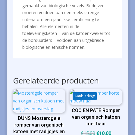
gemaakt van biologische vezels. Bedrijven
moeten voldoen aan een reeks strenge
criteria om een ​​jaarlijkse certificering te
behalen. Alle elementen in de
toeleveringsketen – van de katoenkweker tot
de borduurders – voldoen aan uitgebreide
biologische en ethische normen.
Gerelateerde producten
Aanbieding!
COQ EN PATE Romper
van organisch katoen
DUNS Mosterdgele
met haai
romper van organisch
katoen met radijsjes en
Oorspronkelijke
Huidige
€
15,00
€
10,00