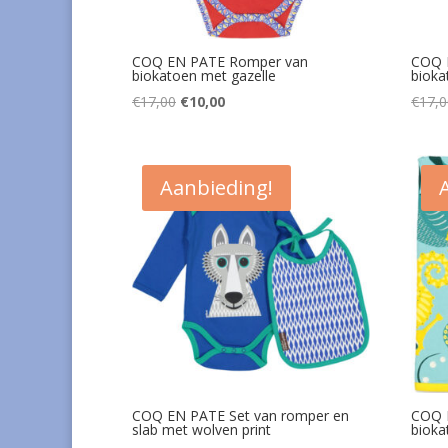
COQ EN PATE Romper van
COQ 
biokatoen met gazelle
bioka
Oorspronkelijke
Huidige
€
17,00
€
10,00
€
17,0
prijs
prijs
was:
is:
€17,00.
€10,00.
Aanbieding!
COQ EN PATE Set van romper en
COQ 
slab met wolven print
bioka