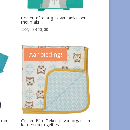
Coq en Pâte Rugtas van biokatoen
met maki
Oorspronkelijke
Huidige
€
34,00
€
18,00
prijs
prijs
was:
is:
€34,00.
€18,00.
Aanbieding!
atoen
Coq en Pâte Dekentje van organisch
katoen met egeltjes