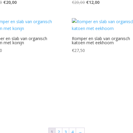
Oorspronkelijke
Huidige
Oorspronkelijke
Huidige
0
€
20,00
€
20,00
€
12,00
prijs
prijs
prijs
prijs
was:
is:
was:
is:
€30,00.
€20,00.
€20,00.
€12,00.
r en slab van organisch
Romper en slab van organisch
n met konijn
katoen met eekhoorn
0
€
27,50
1
2
3
4
→