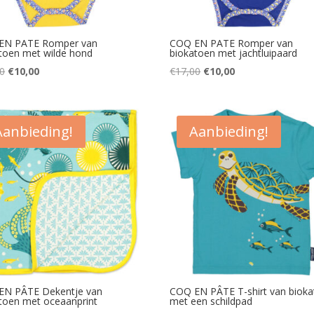
EN PATE Romper van
COQ EN PATE Romper van
toen met wilde hond
biokatoen met jachtluipaard
Oorspronkelijke
Huidige
Oorspronkelijke
Huidige
0
€
10,00
€
17,00
€
10,00
prijs
prijs
prijs
prijs
was:
is:
was:
is:
€17,00.
€10,00.
€17,00.
€10,00.
Aanbieding!
Aanbieding!
EN PÂTE Dekentje van
COQ EN PÂTE T-shirt van biok
toen met oceaanprint
met een schildpad