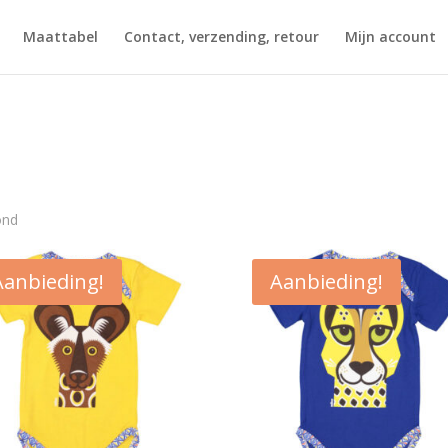
Maattabel
Contact, verzending, retour
Mijn account
Gesorteerd
ond
op
nieuwste
Aanbieding!
Aanbieding!