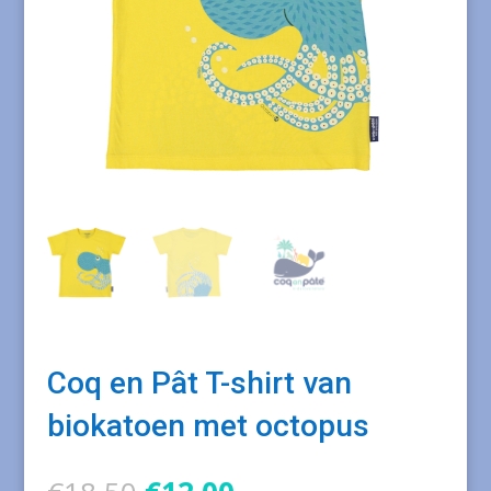
Coq en Pât T-shirt van
biokatoen met octopus
Oorspronkelijke
Huidige