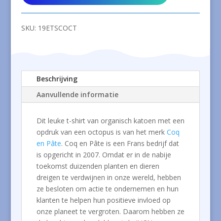
shirt
van
biokatoen
SKU:
19ETSCOCT
met
octopus
aantal
Beschrijving
Aanvullende informatie
Dit leuke t-shirt van organisch katoen met een
opdruk van een octopus is van het merk
Coq
en Pâte
. Coq en Pâte is een Frans bedrijf dat
is opgericht in 2007. Omdat er in de nabije
toekomst duizenden planten en dieren
dreigen te verdwijnen in onze wereld, hebben
ze besloten om actie te ondernemen en hun
klanten te helpen hun positieve invloed op
onze planeet te vergroten. Daarom hebben ze