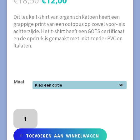
€
18,50
€
12,00
prijs
prijs
was:
is:
Dit leuke t-shirt van organisch katoen heeft een
€18,50.
€12,00.
grappige print van een octopus op zowel voor- als
achterzijde. Het t-shirt heeft een GOTS certificaat
en de opdruk is gemaakt met inkt zonder PVC en
ftalaten.
Maat
Coq
en
Pât
T-
TOEVOEGEN AAN WINKELWAGEN