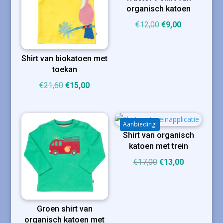
organisch katoen
Oorspronkelijke
Huidige
€
12,00
€
9,00
prijs
prijs
was:
is:
Shirt van biokatoen met
€12,00.
€9,00.
toekan
Oorspronkelijke
Huidige
€
21,60
€
15,00
prijs
prijs
was:
is:
€21,60.
€15,00.
Aanbieding!
Shirt van organisch
katoen met trein
Oorspronkelijke
Huidige
€
17,00
€
13,00
prijs
prijs
was:
is:
€17,00.
€13,00.
Groen shirt van
organisch katoen met