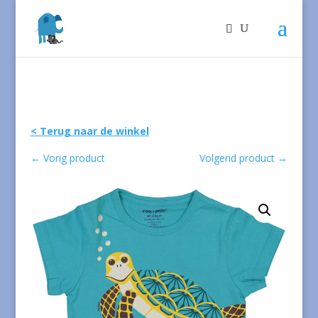
< Terug naar de winkel
←
Vorig product
Volgend product
→