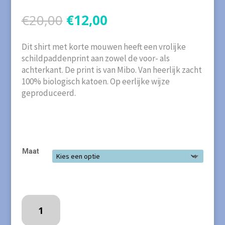
Oorspronkelijke
Huidige
€
20,00
€
12,00
prijs
prijs
was:
is:
Dit shirt met korte mouwen heeft een vrolijke
€20,00.
€12,00.
schildpaddenprint aan zowel de voor- als
achterkant. De print is van Mibo. Van heerlijk zacht
100% biologisch katoen. Op eerlijke wijze
geproduceerd.
Maat
COQ
EN
PÂTE