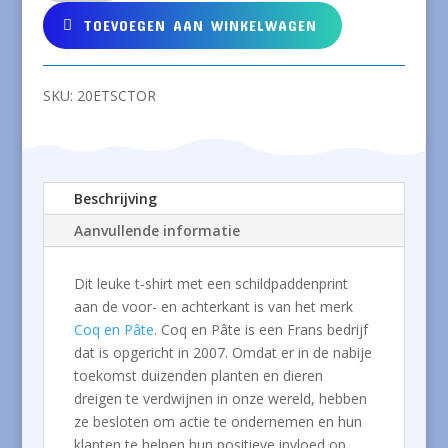
T-
TOEVOEGEN AAN WINKELWAGEN
shirt
van
biokatoen
SKU:
20ETSCTOR
met
een
schildpad
aantal
Beschrijving
Aanvullende informatie
Dit leuke t-shirt met een schildpaddenprint
aan de voor- en achterkant is van het merk
Coq en Pâte
. Coq en Pâte is een Frans bedrijf
dat is opgericht in 2007. Omdat er in de nabije
toekomst duizenden planten en dieren
dreigen te verdwijnen in onze wereld, hebben
ze besloten om actie te ondernemen en hun
klanten te helpen hun positieve invloed op