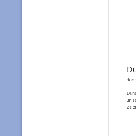
Du
doo
Duns
unis
Ze zi