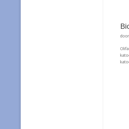
Bi
doo
Olif
kato
kato