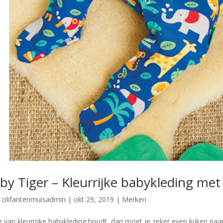
by Tiger – Kleurrijke babykleding met 
r
olifantenmuisadmin
|
okt 29, 2019
|
Merken
je van kleurrijke babykleding houdt, dan moet je zeker even kijken naa