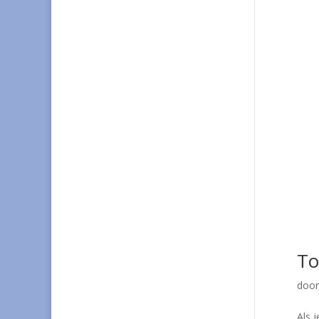
To
doo
Als 