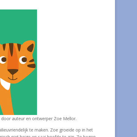
t door auteur en ontwerper Zoe Mellor.
lieuvriendelijk te maken. Zoe groeide op in het
isch niet beige en saai hoefde te zijn. Zo begon