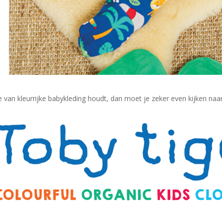
je van kleurrijke babykleding houdt, dan moet je zeker even kijken naa