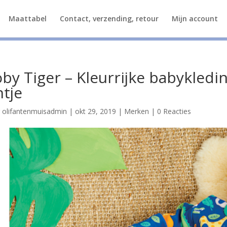
Maattabel
Contact, verzending, retour
Mijn account
by Tiger – Kleurrijke babykledi
ntje
r
olifantenmuisadmin
|
okt 29, 2019
|
Merken
|
0 Reacties