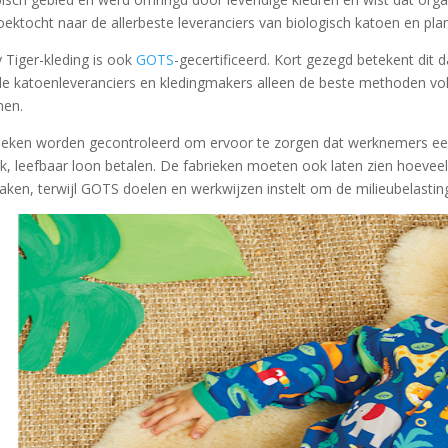
oektocht naar de allerbeste leveranciers van biologisch katoen en plan
 Tiger-kleding is ook
GOTS
-gecertificeerd. Kort gezegd betekent dit d
de katoenleveranciers en kledingmakers alleen de beste methoden vol
en.
ieken worden gecontroleerd om ervoor te zorgen dat werknemers ee
ijk, leefbaar loon betalen. De fabrieken moeten ook laten zien hoeve
aken, terwijl GOTS doelen en werkwijzen instelt om de milieubelastin