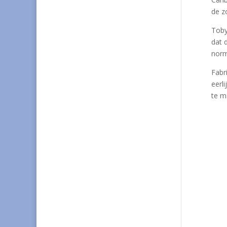
de z
Toby
dat 
norm
Fabr
eerl
te m