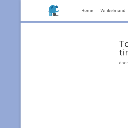
Home
Winkelmand
To
ti
doo