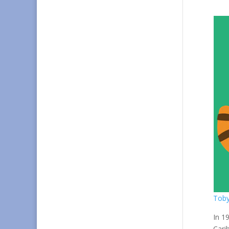
Toby
In 1
Cari