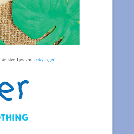
r de kleertjes van
Toby Tiger
!