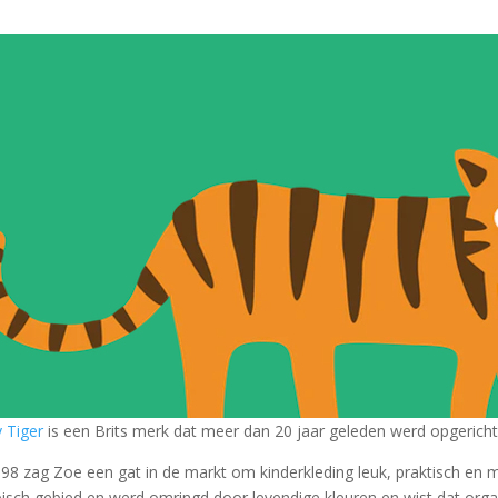
 Tiger
is een Brits merk dat meer dan 20 jaar geleden werd opgerich
998 zag Zoe een gat in de markt om kinderkleding leuk, praktisch en mi
bisch gebied en werd omringd door levendige kleuren en wist dat organ