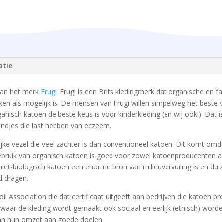
atie
van het merk
Frugi
. Frugi is een Brits kledingmerk dat organische en f
erken als mogelijk is. De mensen van Frugi willen simpelweg het beste
nisch katoen de beste keus is voor kinderkleding (en wij ook!). Dat is
indjes die last hebben van eczeem.
ijke vezel die veel zachter is dan conventioneel katoen. Dit komt omd
ebruik van organisch katoen is goed voor zowel katoenproducenten al
iet-biologisch katoen een enorme bron van milieuvervuiling is en duiz
d dragen.
 Soil Association die dat certificaat uitgeeft aan bedrijven die katoen
n waar de kleding wordt gemaakt ook sociaal en eerlijk (ethisch) wor
van hun omzet aan goede doelen.