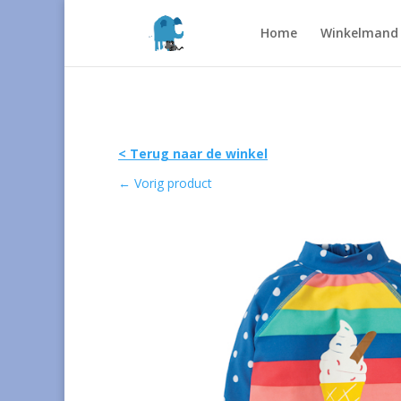
Home
Winkelmand
< Terug naar de winkel
←
Vorig product