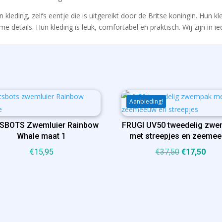
kleding, zelfs eentje die is uitgereikt door de Britse koningin. Hun kl
e details. Hun kleding is leuk, comfortabel en praktisch. Wij zijn in ie
Aanbieding!
SBOTS Zwemluier Rainbow
FRUGI UV50 tweedelig zw
Whale maat 1
met streepjes en zeeme
Oorspronkel
Huid
€
15,95
€
37,50
€
17,50
prijs
prijs
was:
is:
€37,50.
€17,