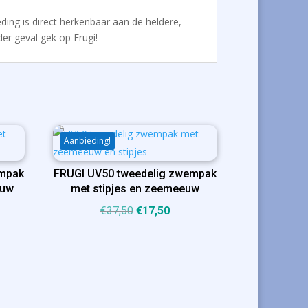
eding is direct herkenbaar aan de heldere,
der geval gek op Frugi!
Aanbieding!
empak
FRUGI UV50 tweedelig zwempak
euw
met stipjes en zeemeeuw
ijke
ige
Oorspronkelijke
Huidige
€
37,50
€
17,50
prijs
prijs
was:
is:
50.
€37,50.
€17,50.