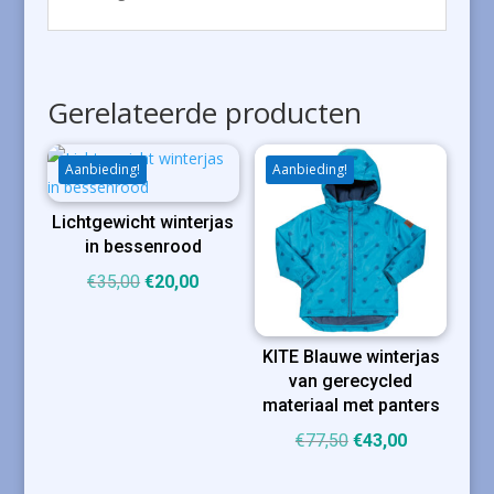
Gerelateerde producten
Aanbieding!
Aanbieding!
Lichtgewicht winterjas
in bessenrood
Oorspronkelijke
Huidige
€
35,00
€
20,00
prijs
prijs
was:
is:
KITE Blauwe winterjas
€35,00.
€20,00.
van gerecycled
materiaal met panters
Oorspronkelijke
Huidige
€
77,50
€
43,00
prijs
prijs