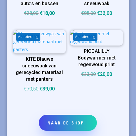
auto’s en bussen
sneeuwpak
Oorspronkelijke
Huidige
Oorspronkelijke
Huidige
€
28,00
€
18,00
€
85,00
€
32,00
prijs
prijs
prijs
prijs
was:
is:
was:
is:
€28,00.
€18,00.
€85,00.
€32,00.
Aanbieding!
Aanbieding!
PICCALILLY
Bodywarmer met
KITE Blauwe
regenwoud print
sneeuwpak van
gerecycled materiaal
Oorspronkelijke
Huidige
€
33,00
€
20,00
met panters
prijs
prijs
Oorspronkelijke
Huidige
€
70,50
€
39,00
was:
is:
prijs
prijs
€33,00.
€20,00.
was:
is:
€70,50.
€39,00.
NAAR DE SHOP