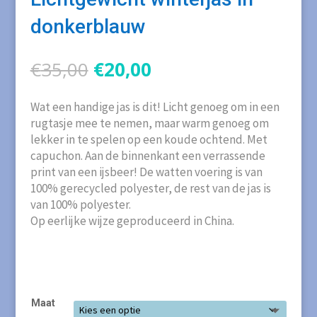
donkerblauw
Oorspronkelijke
Huidige
€
35,00
€
20,00
prijs
prijs
was:
is:
Wat een handige jas is dit! Licht genoeg om in een
€35,00.
€20,00.
rugtasje mee te nemen, maar warm genoeg om
lekker in te spelen op een koude ochtend. Met
capuchon. Aan de binnenkant een verrassende
print van een ijsbeer! De watten voering is van
100% gerecycled polyester, de rest van de jas is
van 100% polyester.
Op eerlijke wijze geproduceerd in China.
Maat