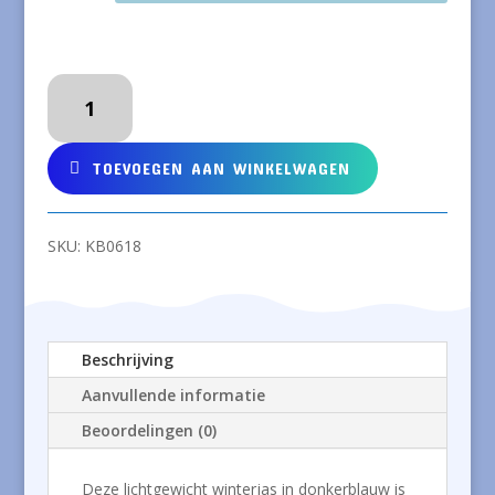
Lichtgewicht
winterjas
in
donkerblauw
TOEVOEGEN AAN WINKELWAGEN
aantal
SKU:
KB0618
Beschrijving
Aanvullende informatie
Beoordelingen (0)
Deze lichtgewicht winterjas in donkerblauw is