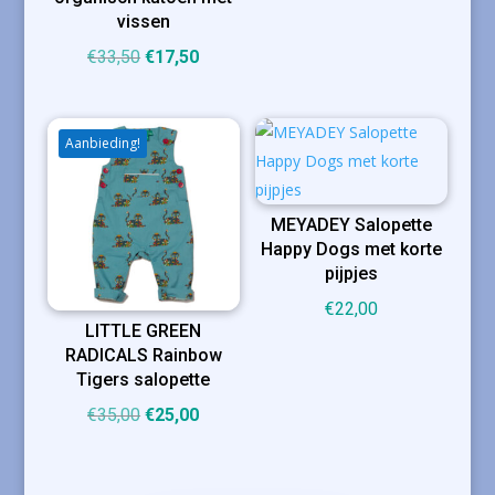
€17,00.
€12,00.
vissen
Oorspronkelijke
Huidige
€
33,50
€
17,50
prijs
prijs
was:
is:
€33,50.
€17,50.
Aanbieding!
MEYADEY Salopette
Happy Dogs met korte
pijpjes
€
22,00
LITTLE GREEN
RADICALS Rainbow
Tigers salopette
Oorspronkelijke
Huidige
€
35,00
€
25,00
prijs
prijs
was:
is: