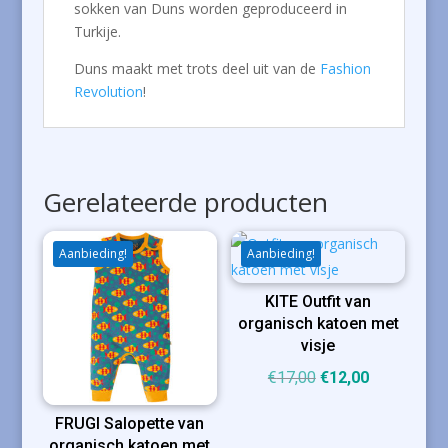
sokken van Duns worden geproduceerd in
Turkije.
Duns maakt met trots deel uit van de
Fashion
Revolution
!
Gerelateerde producten
Aanbieding!
Aanbieding!
KITE Outfit van
organisch katoen met
visje
Oorspronkelijke
Huidige
€
17,00
€
12,00
prijs
prijs
FRUGI Salopette van
was:
is:
organisch katoen met