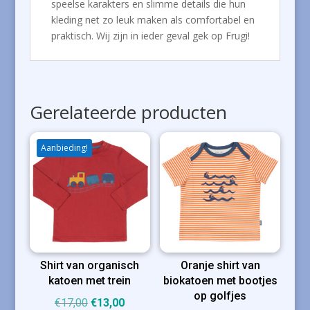
speelse karakters en slimme details die hun
kleding net zo leuk maken als comfortabel en
praktisch. Wij zijn in ieder geval gek op Frugi!
Gerelateerde producten
Aanbieding!
Shirt van organisch
Oranje shirt van
katoen met trein
biokatoen met bootjes
op golfjes
Oorspronkelijke
Huidige
€
17,00
€
13,00