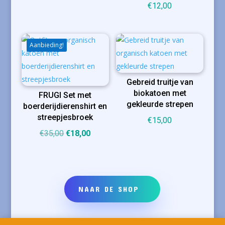
€
12,00
prijs
prijs
was:
is:
€17,00.
€13,00.
Aanbieding!
Gebreid truitje van
biokatoen met
FRUGI Set met
gekleurde strepen
boerderijdierenshirt en
streepjesbroek
€
15,00
Oorspronkelijke
Huidige
€
35,00
€
18,00
prijs
prijs
was:
is:
€35,00.
€18,00.
NAAR DE SHOP