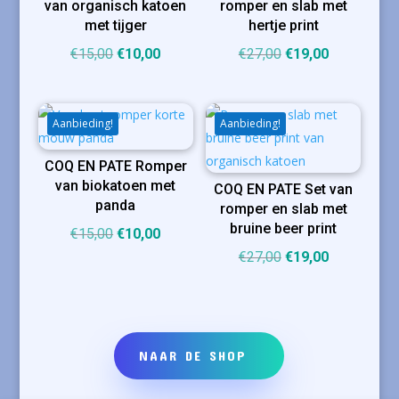
van organisch katoen
romper en slab met
met tijger
hertje print
Oorspronkelijke
Huidige
Oorspronkelijke
Huidige
€
15,00
€
10,00
€
27,00
€
19,00
prijs
prijs
prijs
prijs
was:
is:
was:
is:
€15,00.
€10,00.
€27,00.
€19,00.
Aanbieding!
Aanbieding!
COQ EN PATE Romper
van biokatoen met
COQ EN PATE Set van
panda
romper en slab met
bruine beer print
Oorspronkelijke
Huidige
€
15,00
€
10,00
prijs
prijs
Oorspronkelijke
Huidige
€
27,00
€
19,00
was:
is:
prijs
prijs
€15,00.
€10,00.
was:
is:
€27,00.
€19,00.
NAAR DE SHOP