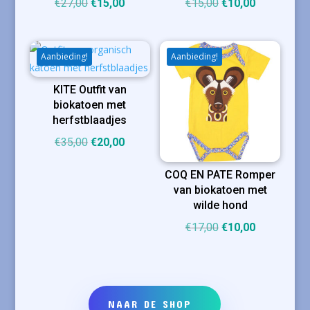
Oorspronkelijke
Huidige
Oorspronkelijke
Huidige
€
27,00
€
15,00
€
15,00
€
10,00
prijs
prijs
prijs
prijs
was:
is:
was:
is:
€27,00.
€15,00.
€15,00.
€10,00.
Aanbieding!
Aanbieding!
KITE Outfit van
biokatoen met
herfstblaadjes
Oorspronkelijke
Huidige
€
35,00
€
20,00
prijs
prijs
COQ EN PATE Romper
was:
is:
van biokatoen met
€35,00.
€20,00.
wilde hond
Oorspronkelijke
Huidige
€
17,00
€
10,00
prijs
prijs
was:
is:
€17,00.
€10,00.
NAAR DE SHOP