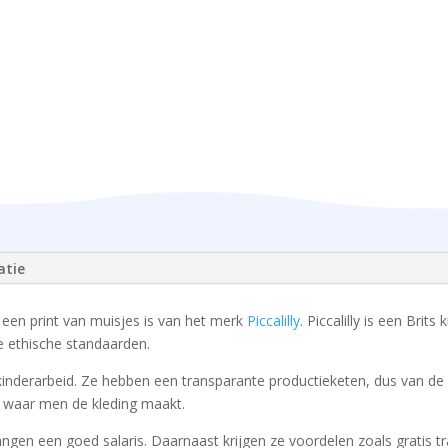
atie
een print van muisjes is van het merk
Piccalilly
. Piccalilly is een Brit
 ethische standaarden.
van kinderarbeid. Ze hebben een transparante productieketen, dus van 
n waar men de kleding maakt.
en een goed salaris. Daarnaast krijgen ze voordelen zoals gratis tr