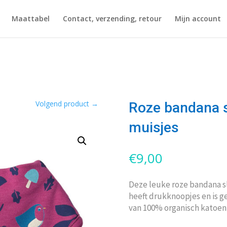
Maattabel
Contact, verzending, retour
Mijn account
Volgend product
→
Roze bandana s
muisjes
€
9,00
Deze leuke roze bandana s
heeft drukknoopjes en is g
van 100% organisch katoen 