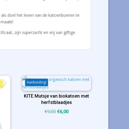
t als doel het leven van de katoenboeren te
 maakt!
ificaat, zijn superzacht en vrij van giftige
Aanbieding!
KITE Mutsje van biokatoen met
herfstblaadjes
Oorspronkelijke
Huidige
€
9,00
€
6,00
prijs
prijs
was:
is: