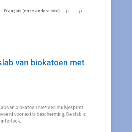
Français (onze andere site)
lab van biokatoen met
lab van biokatoen met een muisjesprint
evoerd voor extra bescherming. De slab is
interlock.