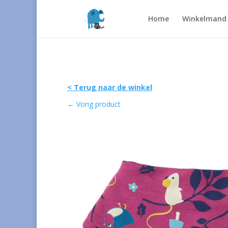
Home
Winkelmand
< Terug naar de winkel
←
Vorig product