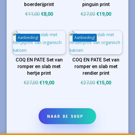
boerderijprint
pinguin print
Oorspronkelijke
Huidige
Oorspronkelijke
Huidige
€
11,00
€
8,00
€
27,00
€
19,00
prijs
prijs
prijs
prijs
was:
is:
was:
is:
€11,00.
€8,00.
€27,00.
€19,00.
Aanbieding!
Aanbieding!
COQ EN PATE Set van
COQ EN PATE Set van
romper en slab met
romper en slab met
hertje print
rendier print
Oorspronkelijke
Huidige
Oorspronkelijke
Huidige
€
27,00
€
19,00
€
27,00
€
15,00
prijs
prijs
prijs
prijs
was:
is:
was:
is:
€27,00.
€19,00.
€27,00.
€15,00.
NAAR DE SHOP