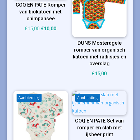
COQ EN PATE Romper
van biokatoen met
chimpansee
Oorspronkelijke
Huidige
€
15,00
€
10,00
prijs
prijs
DUNS Mosterdgele
was:
is:
romper van organisch
€15,00.
€10,00.
katoen met radijsjes en
overslag
€
15,00
Aanbieding!
Aanbieding!
COQ EN PATE Set van
romper en slab met
ijsbeer print