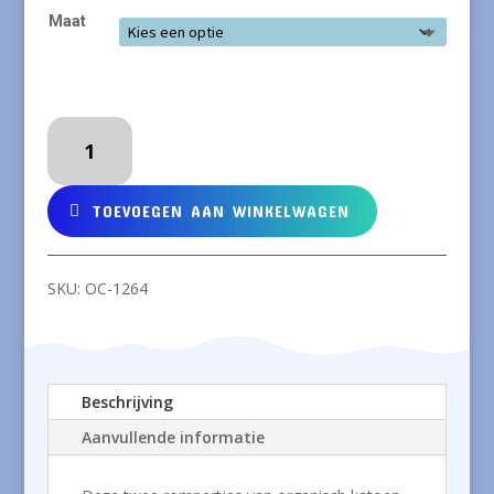
Maat
PICCALILLY
Twee
rompertjes
van
TOEVOEGEN AAN WINKELWAGEN
organisch
katoen
met
SKU:
OC-1264
bijtjes
aantal
Beschrijving
Aanvullende informatie