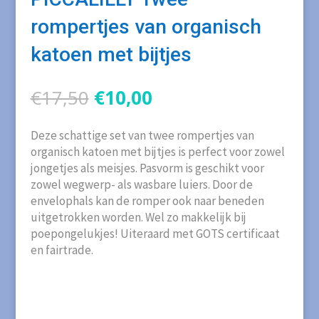
rompertjes van organisch
katoen met bijtjes
Oorspronkelijke
Huidige
€
17,50
€
10,00
prijs
prijs
was:
is:
Deze schattige set van twee rompertjes van
€17,50.
€10,00.
organisch katoen met bijtjes is perfect voor zowel
jongetjes als meisjes. Pasvorm is geschikt voor
zowel wegwerp- als wasbare luiers. Door de
envelophals kan de romper ook naar beneden
uitgetrokken worden. Wel zo makkelijk bij
poepongelukjes! Uiteraard met GOTS certificaat
en fairtrade.