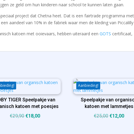
jgen ze geld om hun kinderen naar school te kunnen laten gaan.
 speciaal project dat Chetna heet. Dat is een fairtrade programma me
en aandeel van 10% in de fabriek waar men de kleding van Piccalilly
rganisch katoen met ooievaars, hebben uiteraard een
GOTS
certificaat,
bieding!
Aanbieding!
BY TIGER Speelpakje van
Speelpakje van organis
anisch katoen met poesjes
katoen met lammetjes
Oorspronkelijke
Huidige
Oorspronkel
Huid
€
29,90
€
18,00
€
25,00
€
12,00
prijs
prijs
prijs
prijs
was:
is:
was:
is: