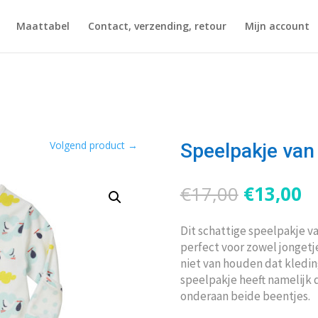
Maattabel
Contact, verzending, retour
Mijn account
Volgend product
→
Speelpakje van
Oorspron
H
€
17,00
€
13,00
prijs
pr
was:
is
Dit schattige speelpakje va
€17,00.
€
perfect voor zowel jongetje
niet van houden dat kledin
speelpakje heeft namelijk
onderaan beide beentjes.