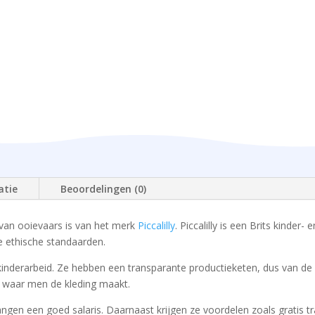
atie
Beoordelingen (0)
 van ooievaars is van het merk
Piccalilly
. Piccalilly is een Brits kinder
 ethische standaarden.
van kinderarbeid. Ze hebben een transparante productieketen, dus van 
n waar men de kleding maakt.
en een goed salaris. Daarnaast krijgen ze voordelen zoals gratis tr