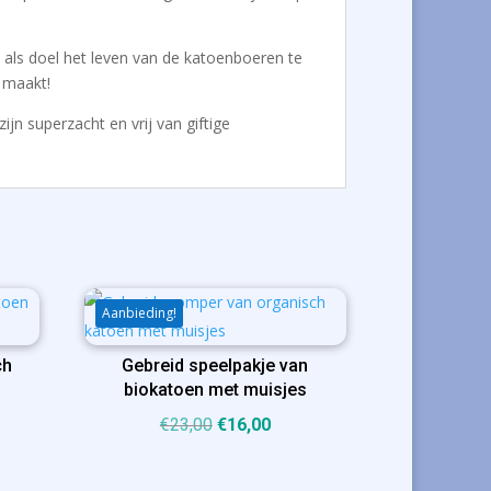
t als doel het leven van de katoenboeren te
 maakt!
 zijn superzacht en vrij van giftige
Aanbieding!
ch
Gebreid speelpakje van
biokatoen met muisjes
ijke
ige
Oorspronkelijke
Huidige
€
23,00
€
16,00
prijs
prijs
was:
is: