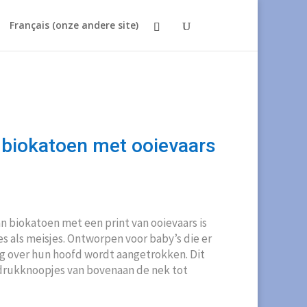
Français (onze andere site)
 biokatoen met ooievaars
kelijke
uidige
ijs
:
n biokatoen met een print van ooievaars is
13,00.
s als meisjes. Ontworpen voor baby’s die er
g over hun hoofd wordt aangetrokken. Dit
 drukknoopjes van bovenaan de nek tot