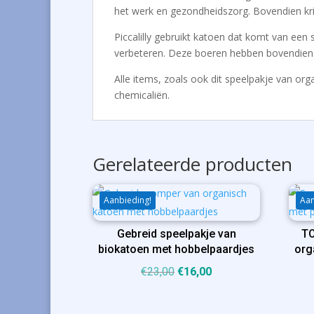
het werk en gezondheidszorg. Bovendien kri
Piccalilly gebruikt katoen dat komt van een
verbeteren. Deze boeren hebben bovendien e
Alle items, zoals ook dit speelpakje van o
chemicaliën.
Gerelateerde producten
Aanbieding!
Aan
Gebreid speelpakje van
TO
biokatoen met hobbelpaardjes
org
Oorspronkelijke
Huidige
€
23,00
€
16,00
prijs
prijs
was:
is: