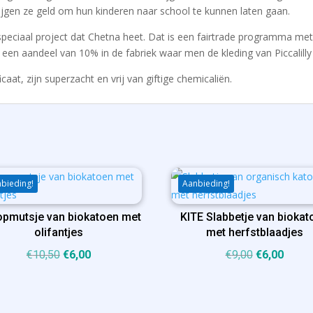
jgen ze geld om hun kinderen naar school te kunnen laten gaan.
 speciaal project dat Chetna heet. Dat is een fairtrade programma me
en aandeel van 10% in de fabriek waar men de kleding van Piccalilly
icaat, zijn superzacht en vrij van giftige chemicaliën.
bieding!
Aanbieding!
pmutsje van biokatoen met
KITE Slabbetje van biokat
olifantjes
met herfstblaadjes
Oorspronkelijke
Huidige
Oorspronkel
Huidi
€
10,50
€
6,00
€
9,00
€
6,00
prijs
prijs
prijs
prijs
was:
is:
was:
is:
€10,50.
€6,00.
€9,00.
€6,00.