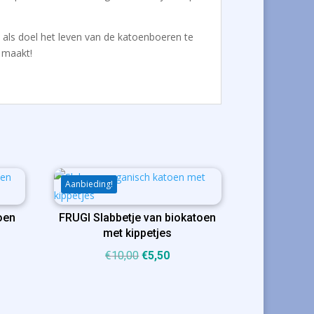
t als doel het leven van de katoenboeren te
 maakt!
Aanbieding!
oen
FRUGI Slabbetje van biokatoen
met kippetjes
ijke
ge
Oorspronkelijke
Huidige
€
10,00
€
5,50
prijs
prijs
was:
is:
€10,00.
€5,50.