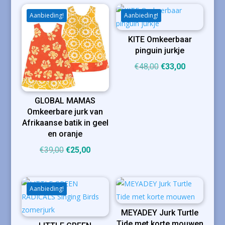
Aanbieding!
Aanbieding!
KITE Omkeerbaar
pinguin jurkje
Oorspronkelijke
Huidige
€
48,00
€
33,00
prijs
prijs
was:
is:
GLOBAL MAMAS
€48,00.
€33,00.
Omkeerbare jurk van
Afrikaanse batik in geel
en oranje
Oorspronkelijke
Huidige
€
39,00
€
25,00
prijs
prijs
was:
is:
€39,00.
€25,00.
Aanbieding!
MEYADEY Jurk Turtle
Tide met korte mouwen