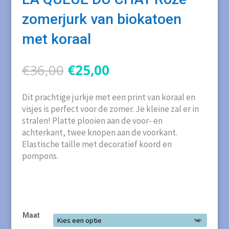
zomerjurk van biokatoen
met koraal
Oorspronkelijke
Huidige
€
36,00
€
25,00
prijs
prijs
was:
is:
Dit prachtige jurkje met een print van koraal en
€36,00.
€25,00.
visjes is perfect voor de zomer. Je kleine zal er in
stralen! Platte plooien aan de voor- en
achterkant, twee knopen aan de voorkant.
Elastische taille met decoratief koord en
pompons.
Maat