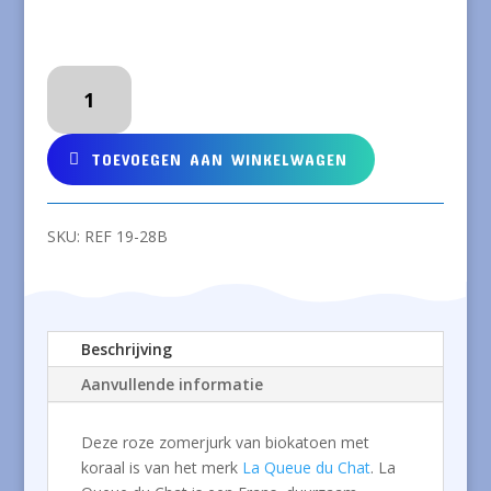
LA
QUEUE
DU
CHAT
TOEVOEGEN AAN WINKELWAGEN
Roze
zomerjurk
van
SKU:
REF 19-28B
biokatoen
met
koraal
aantal
Beschrijving
Aanvullende informatie
Deze roze zomerjurk van biokatoen met
koraal is van het merk
La Queue du Chat
. La