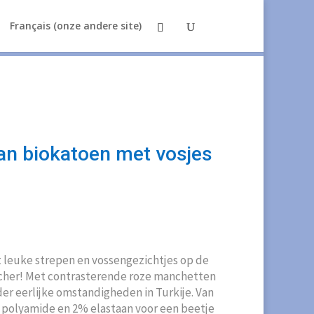
Français (onze andere site)
an biokatoen met vosjes
 leuke strepen en vossengezichtjes op de
tcher! Met contrasterende roze manchetten
er eerlijke omstandigheden in Turkije. Van
 polyamide en 2% elastaan voor een beetje