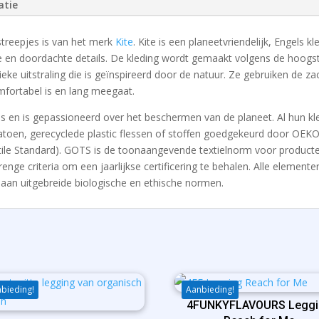
atie
treepjes is van het merk
Kite
. Kite is een planeetvriendelijk, Engels 
e en doordachte details. De kleding wordt gemaakt volgens de hoogst
eke uitstraling die is geïnspireerd door de natuur. Ze gebruiken de z
mfortabel is en lang meegaat.
ipes en is gepassioneerd over het beschermen van de planeet. Al hun k
toen, gerecyclede plastic flessen of stoffen goedgekeurd door OEKO-
tile Standard). GOTS is de toonaangevende textielnorm voor producte
ge criteria om een ​​jaarlijkse certificering te behalen. Alle elemente
aan uitgebreide biologische en ethische normen.
bieding!
Aanbieding!
4FUNKYFLAVOURS Leggi