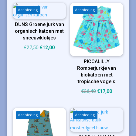
Aanbieding!
Aanbieding!
DUNS Groene jurk van
organisch katoen met
sneeuwklokjes
Oorspronkelijke
Huidige
€
27,50
€
12,00
prijs
prijs
PICCALILLY
was:
is:
Romperjurkje van
€27,50.
€12,00.
biokatoen met
tropische vogels
Oorspronkelijke
Huidige
€
26,40
€
17,00
prijs
prijs
was:
is:
€26,40.
€17,00.
Aanbieding!
Aanbieding!