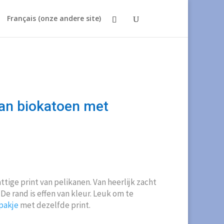
Français (onze andere site)
an biokatoen met
kelijke
idige
js
ige print van pelikanen. Van heerlijk zacht
00.
De rand is effen van kleur. Leuk om te
pakje
met dezelfde print.