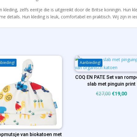
kleding, zelfs eentje die is uitgereikt door de Britse koningin. Hun kl
e details. Hun kleding is leuk, comfortabel en praktisch. Wij zijn in ie
bieding!
Aanbieding!
COQ EN PATE Set van romp
slab met pinguin print
Oorspronkel
Huid
€
27,00
€
19,00
prijs
prijs
was:
is:
€27,00.
€19,
pmutsje van biokatoen met