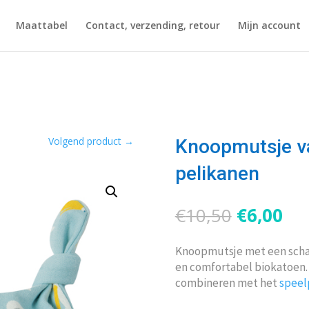
Maattabel
Contact, verzending, retour
Mijn account
Volgend product
→
Knoopmutsje v
pelikanen
Oorspron
Hu
€
10,50
€
6,00
prijs
pri
was:
is:
Knoopmutsje met een schatt
€10,50.
€6,
en comfortabel biokatoen. 
combineren met het
speel