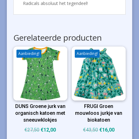
Radicals absoluut het tegendeel!
Gerelateerde producten
Aanbieding!
Aanbieding!
DUNS Groene jurk van
FRUGI Groen
organisch katoen met
mouwloos jurkje van
sneeuwklokjes
biokatoen
Oorspronkelijke
Huidige
Oorspronkelijke
Huidige
€
27,50
€
12,00
€
43,50
€
16,00
prijs
prijs
prijs
prijs