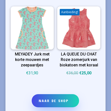
was:
is:
was:
is:
€27,50.
€12,00.
€43,50.
€16,00.
Aanbieding!
MEYADEY Jurk met
LA QUEUE DU CHAT
korte mouwen met
Roze zomerjurk van
zeepaardjes
biokatoen met koraal
Oorspronkelijke
Huidige
€
31,90
€
36,00
€
25,00
prijs
prijs
was:
is:
€36,00.
€25,00.
NAAR DE SHOP