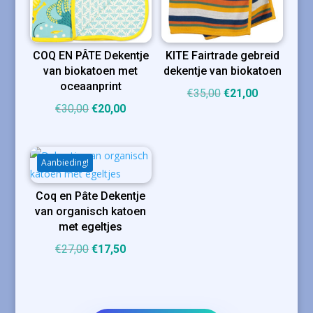
COQ EN PÂTE Dekentje
KITE Fairtrade gebreid
van biokatoen met
dekentje van biokatoen
oceaanprint
Oorspronkelijke
Huidige
€
35,00
€
21,00
Oorspronkelijke
Huidige
€
30,00
€
20,00
prijs
prijs
prijs
prijs
was:
is:
was:
is:
€35,00.
€21,00.
€30,00.
€20,00.
Aanbieding!
Coq en Pâte Dekentje
van organisch katoen
met egeltjes
Oorspronkelijke
Huidige
€
27,00
€
17,50
prijs
prijs
was:
is:
€27,00.
€17,50.