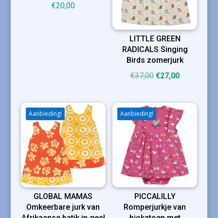
€
20,00
LITTLE GREEN
RADICALS Singing
Birds zomerjurk
Oorspronkelijke
Huidige
€
37,00
€
27,00
prijs
prijs
was:
is:
€37,00.
€27,00.
Aanbieding!
Aanbieding!
GLOBAL MAMAS
PICCALILLY
Omkeerbare jurk van
Romperjurkje van
Afrikaanse batik in geel
biokatoen met