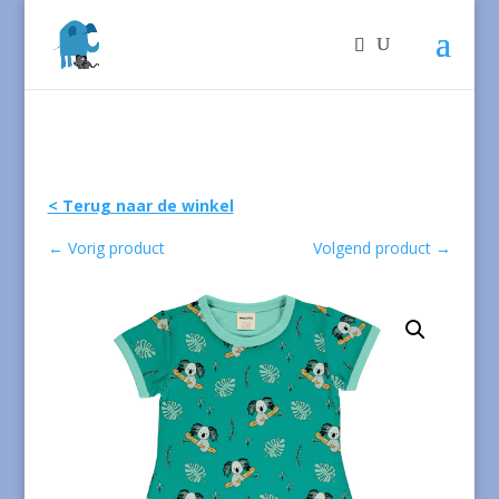
< Terug naar de winkel
←
Vorig product
Volgend product
→