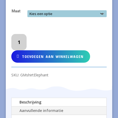
Maat
GLOBAL
MAMAS
Overhemd
van
TOEVOEGEN AAN WINKELWAGEN
Afrikaanse
batik
met
SKU:
GMshirtElephant
olifanten
aantal
Beschrijving
Aanvullende informatie