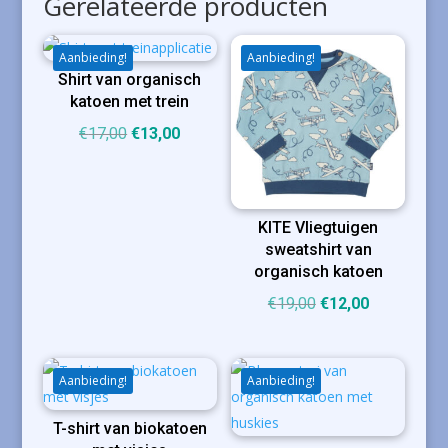
Gerelateerde producten
Aanbieding!
Aanbieding!
Shirt van organisch
katoen met trein
Oorspronkelijke
Huidige
€
17,00
€
13,00
prijs
prijs
was:
is:
€17,00.
€13,00.
KITE Vliegtuigen
sweatshirt van
organisch katoen
Oorspronkelijke
Huidige
€
19,00
€
12,00
prijs
prijs
was:
is:
€19,00.
€12,00.
Aanbieding!
Aanbieding!
T-shirt van biokatoen