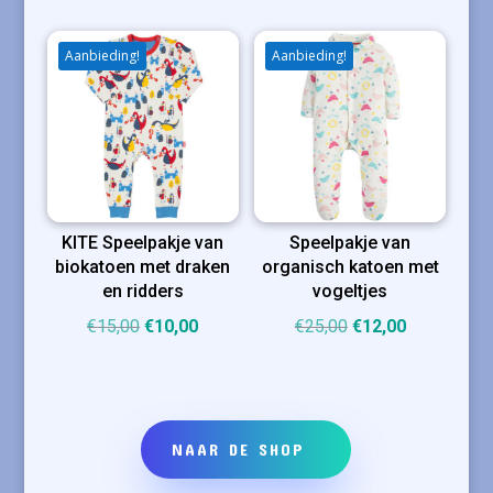
was:
is:
was:
is:
€25,00.
€12,50.
€23,00.
€16,00.
Aanbieding!
Aanbieding!
KITE Speelpakje van
Speelpakje van
biokatoen met draken
organisch katoen met
en ridders
vogeltjes
Oorspronkelijke
Huidige
Oorspronkelijke
Huidige
€
15,00
€
10,00
€
25,00
€
12,00
prijs
prijs
prijs
prijs
was:
is:
was:
is:
€15,00.
€10,00.
€25,00.
€12,00.
NAAR DE SHOP