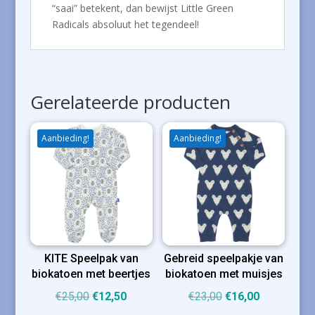
“saai” betekent, dan bewijst Little Green
Radicals absoluut het tegendeel!
Gerelateerde producten
Aanbieding!
Aanbieding!
KITE Speelpak van
Gebreid speelpakje van
biokatoen met beertjes
biokatoen met muisjes
Oorspronkelijke
Huidige
Oorspronkelijke
Huidige
€
25,00
€
12,50
€
23,00
€
16,00
prijs
prijs
prijs
prijs