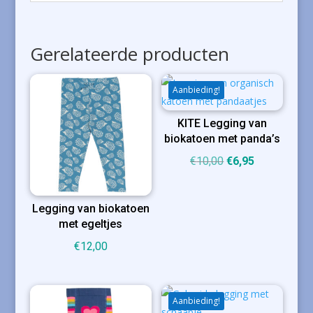
Gerelateerde producten
Aanbieding!
KITE Legging van
biokatoen met panda’s
Oorspronkelijke
Huidige
€
10,00
€
6,95
prijs
prijs
was:
is:
Legging van biokatoen
€10,00.
€6,95.
met egeltjes
€
12,00
Aanbieding!