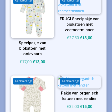
Aanbieding!
Aanbieding!
FRUGI Speelpakje van
biokatoen met
zeemeerminnen
Oorspronkelijke
Huidige
€
27,50
€
13,00
Speelpakje van
prijs
prijs
biokatoen met
was:
is:
ooievaars
€27,50.
€13,00.
Oorspronkelijke
Huidige
€
17,00
€
13,00
prijs
prijs
was:
is:
€17,00.
€13,00.
Aanbieding!
Aanbieding!
Pakje van organisch
katoen met rendier
Oorspronkelijke
Huidige
€
32,00
€
15,00