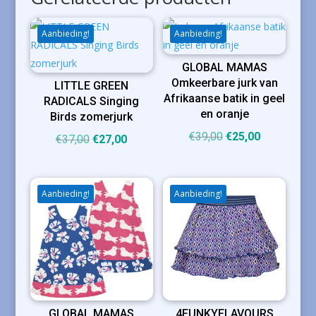
Aanbieding!
Aanbieding!
GLOBAL MAMAS
Omkeerbare jurk van
LITTLE GREEN
Afrikaanse batik in geel
RADICALS Singing
en oranje
Birds zomerjurk
Oorspronkelijke
Huidige
€
39,00
€
25,00
Oorspronkelijke
Huidige
€
37,00
€
27,00
prijs
prijs
prijs
prijs
was:
is:
was:
is:
€39,00.
€25,00.
€37,00.
€27,00.
Aanbieding!
Aanbieding!
GLOBAL MAMAS
4FUNKYFLAVOURS