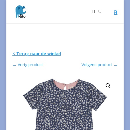
< Terug naar de winkel
←
Vorig product
Volgend product
→