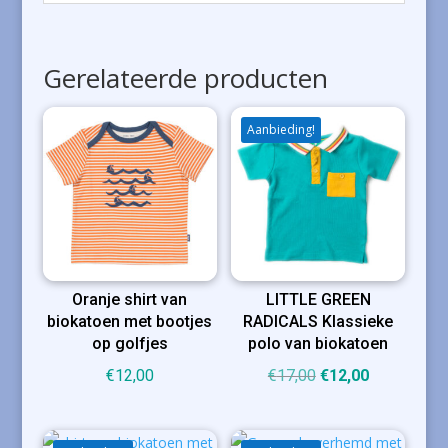
Gerelateerde producten
Aanbieding!
Oranje shirt van
LITTLE GREEN
biokatoen met bootjes
RADICALS Klassieke
op golfjes
polo van biokatoen
Oorspronkelijke
Huidige
€
12,00
€
17,00
€
12,00
prijs
prijs
was:
is: