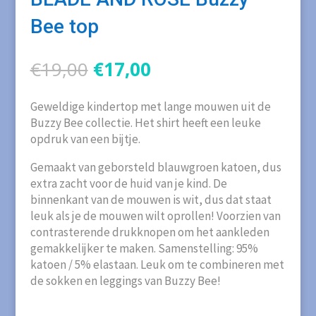
Bee top
Oorspronkelijke
Huidige
€
19,00
€
17,00
prijs
prijs
was:
is:
Geweldige kindertop met lange mouwen uit de
€19,00.
€17,00.
Buzzy Bee collectie. Het shirt heeft een leuke
opdruk van een bijtje.
Gemaakt van geborsteld blauwgroen katoen, dus
extra zacht voor de huid van je kind. De
binnenkant van de mouwen is wit, dus dat staat
leuk als je de mouwen wilt oprollen! Voorzien van
contrasterende drukknopen om het aankleden
gemakkelijker te maken. Samenstelling: 95%
katoen / 5% elastaan. Leuk om te combineren met
de sokken en leggings van Buzzy Bee!