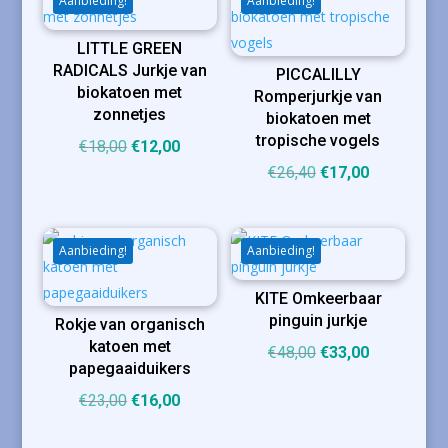
Aanbieding!
Aanbieding!
LITTLE GREEN
RADICALS Jurkje van
PICCALILLY
biokatoen met
Romperjurkje van
zonnetjes
biokatoen met
tropische vogels
Oorspronkelijke
Huidige
€
18,00
€
12,00
prijs
prijs
Oorspronkelijke
Huidige
€
26,40
€
17,00
was:
is:
prijs
prijs
€18,00.
€12,00.
was:
is:
€26,40.
€17,00.
Aanbieding!
Aanbieding!
KITE Omkeerbaar
pinguin jurkje
Rokje van organisch
katoen met
Oorspronkelijke
Huidige
€
48,00
€
33,00
papegaaiduikers
prijs
prijs
Oorspronkelijke
Huidige
€
23,00
€
16,00
was:
is:
prijs
prijs
€48,00.
€33,00.