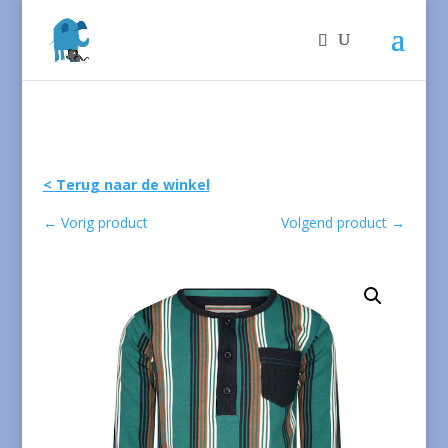
< Terug naar de winkel
←
Vorig product
Volgend product
→