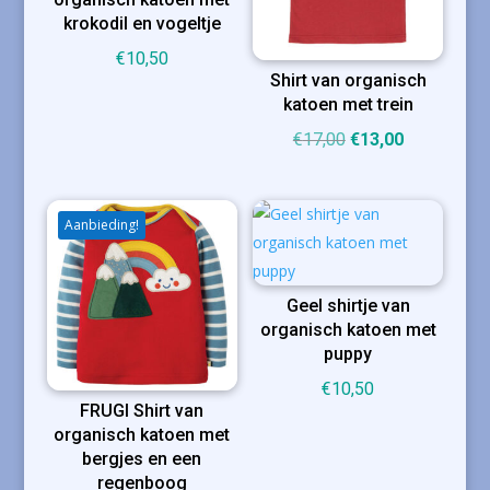
krokodil en vogeltje
€
10,50
Shirt van organisch
katoen met trein
Oorspronkelijke
Huidige
€
17,00
€
13,00
prijs
prijs
was:
is:
€17,00.
€13,00.
Aanbieding!
Geel shirtje van
organisch katoen met
puppy
€
10,50
FRUGI Shirt van
organisch katoen met
bergjes en een
regenboog