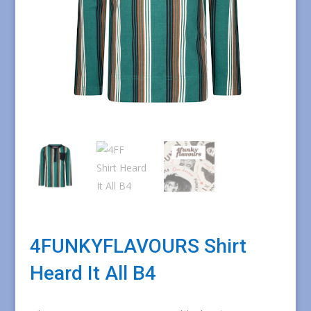
4FUNKYFLAVOURS Shirt
Heard It All B4