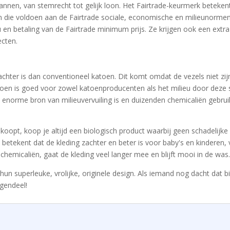
nnen, van stemrecht tot gelijk loon. Het Fairtrade-keurmerk betekent
n die voldoen aan de Fairtrade sociale, economische en milieunor
en betaling van de Fairtrade minimum prijs. Ze krijgen ook een extra 
cten.
 zachter is dan conventioneel katoen. Dit komt omdat de vezels niet z
toen is goed voor zowel katoenproducenten als het milieu door deze s
 enorme bron van milieuvervuiling is en duizenden chemicaliën gebruikt
 koopt, koop je altijd een biologisch product waarbij geen schadelijk
t betekent dat de kleding zachter en beter is voor baby's en kinderen
hemicaliën, gaat de kleding veel langer mee en blijft mooi in de was.
 hun superleuke, vrolijke, originele design. Als iemand nog dacht dat b
egendeel!