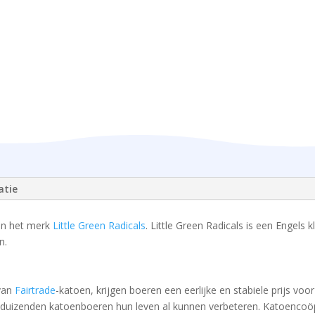
atie
van het merk
Little Green Radicals
. Little Green Radicals is een Engels k
n.
 van
Fairtrade
-katoen, krijgen boeren een eerlijke en stabiele prijs vo
bben duizenden katoenboeren hun leven al kunnen verbeteren. Katoencoö