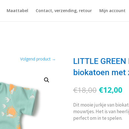
Maattabel
Contact, verzending, retour
Mijn account
Volgend product
→
LITTLE GREEN 
biokatoen met 
Oorspron
H
€
18,00
€
12,00
prijs
pr
was:
is
Dit mooie jurkje van bioka
€18,00.
€
mouwtjes. Het is van heerl
perfect om in te spelen.