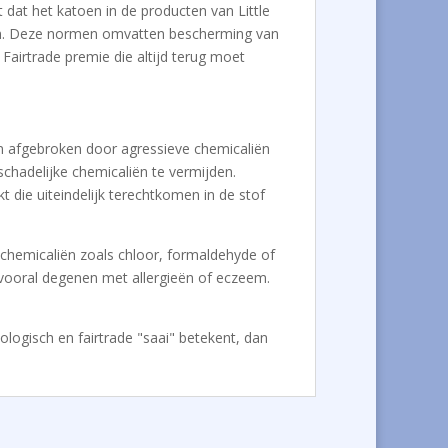
 dat het katoen in de producten van Little
men. Deze normen omvatten bescherming van
Fairtrade premie die altijd terug moet
ijn afgebroken door agressieve chemicaliën
chadelijke chemicaliën te vermijden.
 die uiteindelijk terechtkomen in de stof
e chemicaliën zoals chloor, formaldehyde of
, vooral degenen met allergieën of eczeem.
iologisch en fairtrade "saai" betekent, dan