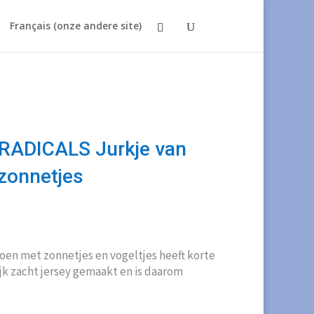
Français (onze andere site)
RADICALS Jurkje van
zonnetjes
kelijke
uidige
ijs
:
toen met zonnetjes en vogeltjes heeft korte
12,00.
ijk zacht jersey gemaakt en is daarom