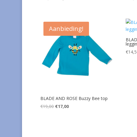
prijs
prijs
was:
is:
€32,00.
€19,00.
Aanbieding!
BLAD
leggi
€
14,5
BLADE AND ROSE Buzzy Bee top
Oorspronkelijke
Huidige
€
19,00
€
17,00
prijs
prijs
was:
is:
€19,00.
€17,00.