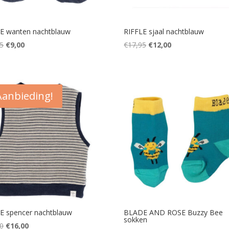
E wanten nachtblauw
RIFFLE sjaal nachtblauw
Oorspronkelijke
Huidige
Oorspronkelijke
Huidige
5
€
9,00
€
17,95
€
12,00
prijs
prijs
prijs
prijs
was:
is:
was:
is:
€12,95.
€9,00.
€17,95.
€12,00.
Aanbieding!
E spencer nachtblauw
BLADE AND ROSE Buzzy Bee
sokken
Oorspronkelijke
Huidige
0
€
16,00