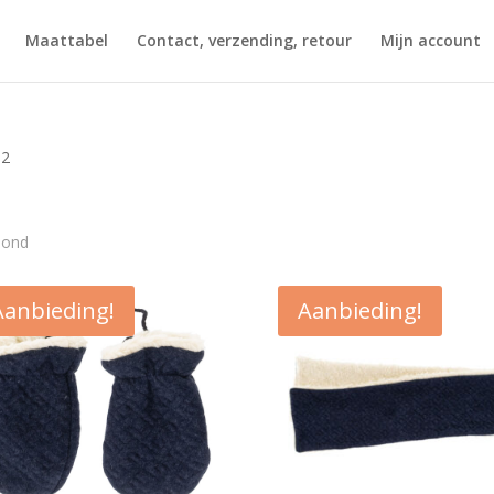
Maattabel
Contact, verzending, retour
Mijn account
 2
Gesorteerd
oond
op
nieuwste
Aanbieding!
Aanbieding!