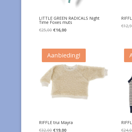
LITTLE GREEN RADICALS Night
RIFFL
Time Foxes muts
€
12,9
Oorspronkelijke
Huidige
€
25,00
€
16,00
prijs
prijs
was:
is:
€25,00.
€16,00.
Aanbieding!
RIFFLE trui Mayra
RIFFL
Oorspronkelijke
Huidige
€
32,00
€
19,00
€
24,0