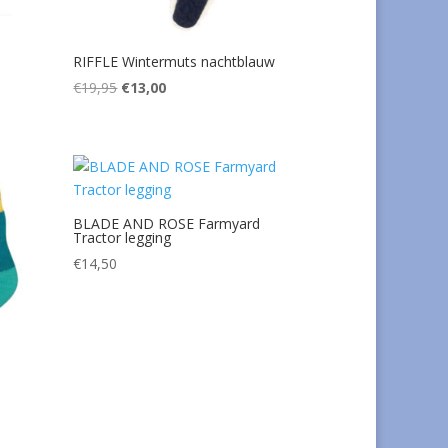
RIFFLE Wintermuts nachtblauw
Oorspronkelijke
Huidige
€
19,95
€
13,00
prijs
prijs
was:
is:
€19,95.
€13,00.
BLADE AND ROSE Farmyard
Tractor legging
€
14,50