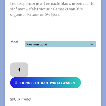
was:
is:
Leuke spencer in wit en nachtblauw in een zachte
€24,00.
€16,00.
stof met wafelstructuur. Gemaakt van 95%
organisch katoen en 5% lycra.
Maat
RIFFLE
spencer
nachtblauw
aantal
TOEVOEGEN AAN WINKELWAGEN
SKU:
RIF7663