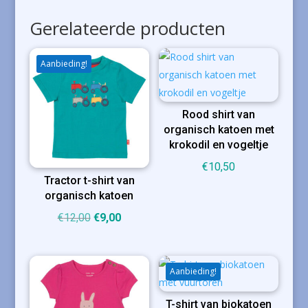
Gerelateerde producten
Aanbieding!
Rood shirt van
organisch katoen met
krokodil en vogeltje
€
10,50
Tractor t-shirt van
organisch katoen
Oorspronkelijke
Huidige
€
12,00
€
9,00
prijs
prijs
was:
is:
€12,00.
€9,00.
Aanbieding!
T-shirt van biokatoen