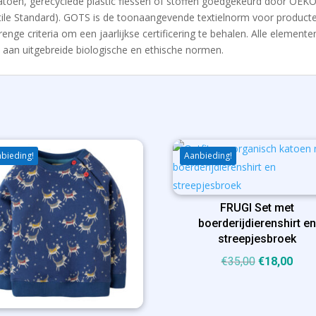
toen, gerecyclede plastic flessen of stoffen goedgekeurd door OEKO-
tile Standard). GOTS is de toonaangevende textielnorm voor producte
ge criteria om een ​​jaarlijkse certificering te behalen. Alle element
aan uitgebreide biologische en ethische normen.
bieding!
Aanbieding!
FRUGI Set met
boerderijdierenshirt en
streepjesbroek
Oorspronkel
Huid
€
35,00
€
18,00
prijs
prijs
was:
is:
€35,00.
€18,