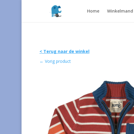
Home
Winkelmand
< Terug naar de winkel
←
Vorig product