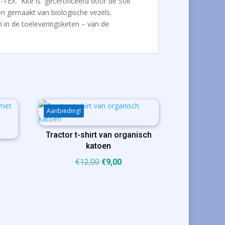
TEX. Kite is gecertificeerd door de Soil
n gemaakt van biologische vezels.
en in de toeleveringsketen – van de
Aanbieding!
Tractor t-shirt van organisch
katoen
Oorspronkelijke
Huidige
€
12,00
€
9,00
prijs
prijs
ijke
ige
was:
is:
€12,00.
€9,00.
00.