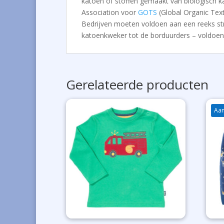
katoen of stoffen gemaakt van biologisch ka
Association voor
GOTS
(Global Organic Tex
Bedrijven moeten voldoen aan een reeks stren
katoenkweker tot de borduurders – voldoen 
Gerelateerde producten
Aan