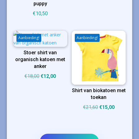
puppy
€
10,50
Aanbieding!
Aanbieding!
Stoer shirt van
organisch katoen met
anker
Oorspronkelijke
Huidige
€
18,00
€
12,00
prijs
prijs
Shirt van biokatoen met
was:
is:
toekan
€18,00.
€12,00.
Oorspronkelijke
Huidige
€
21,60
€
15,00
prijs
prijs
was:
is:
€21,60.
€15,00.