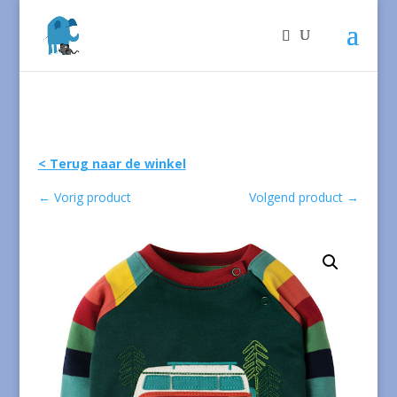
< Terug naar de winkel
←
Vorig product
Volgend product
→