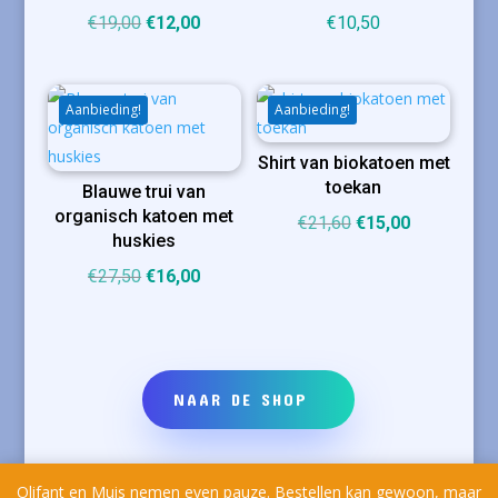
Oorspronkelijke
Huidige
€
19,00
€
12,00
€
10,50
prijs
prijs
was:
is:
€19,00.
€12,00.
Aanbieding!
Aanbieding!
Shirt van biokatoen met
toekan
Blauwe trui van
organisch katoen met
Oorspronkelijke
Huidige
€
21,60
€
15,00
huskies
prijs
prijs
Oorspronkelijke
Huidige
€
27,50
€
16,00
was:
is:
prijs
prijs
€21,60.
€15,00.
was:
is:
€27,50.
€16,00.
NAAR DE SHOP
Olifant en Muis nemen even pauze. Bestellen kan gewoon, maar