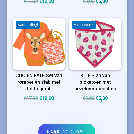
Oorspronkelijke
Huidige
Oorspronkelijke
Huidige
€
27,00
€
18,00
€
9,00
€
5,00
prijs
prijs
prijs
prijs
was:
is:
was:
is:
€27,00.
€18,00.
€9,00.
€5,00.
Aanbieding!
Aanbieding!
COQ EN PATE Set van
KITE Slab van
romper en slab met
biokatoen met
hertje print
lieveheersbeestjes
Oorspronkelijke
Huidige
Oorspronkelijke
Huidige
€
27,00
€
19,00
€
9,00
€
5,00
prijs
prijs
prijs
prijs
was:
is:
was:
is:
€27,00.
€19,00.
€9,00.
€5,00.
NAAR DE SHOP