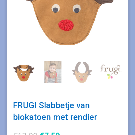
FRUGI Slabbetje van
biokatoen met rendier
Oorspronkelijke
Huidige