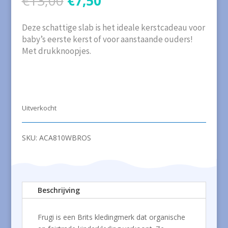
€
13,00
€
7,50
prijs
prijs
was:
is:
Deze schattige slab is het ideale kerstcadeau voor
€13,00.
€7,50.
baby’s eerste kerst of voor aanstaande ouders!
Met drukknoopjes.
Uitverkocht
SKU:
ACA810WBROS
Beschrijving
Frugi is een Brits kledingmerk dat organische