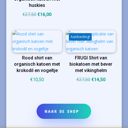
huskies
Oorspronkelijke
Huidige
€
27,50
€
16,00
prijs
prijs
was:
is:
€27,50.
€16,00.
Aanbieding!
Rood shirt van
FRUGI Shirt van
organisch katoen met
biokatoen met bever
krokodil en vogeltje
met vikinghelm
Oorspronkelijke
Huidige
€
10,50
€
27,50
€
14,50
prijs
prijs
was:
is:
€27,50.
€14,50.
NAAR DE SHOP