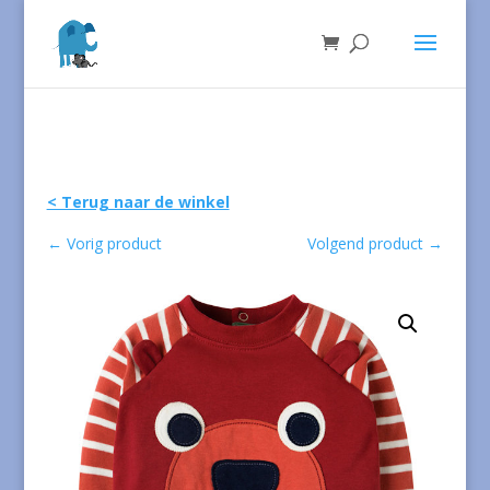
< Terug naar de winkel
←
Vorig product
Volgend product
→