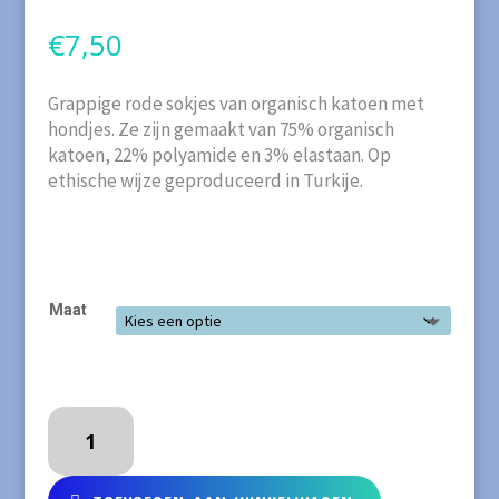
€
7,50
Grappige rode sokjes van organisch katoen met
hondjes. Ze zijn gemaakt van 75% organisch
katoen, 22% polyamide en 3% elastaan. Op
ethische wijze geproduceerd in Turkije.
Maat
DUNS
Rode
sokjes
van