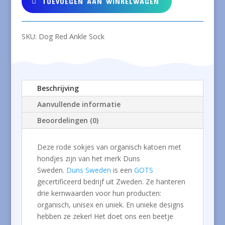
TOEVOEGEN AAN WINKELWAGEN
organisch
katoen
met
SKU:
Dog Red Ankle Sock
hondjes
aantal
Beschrijving
Aanvullende informatie
Beoordelingen (0)
Deze rode sokjes van organisch katoen met
hondjes zijn van het merk Duns
Sweden.
Duns Sweden
is een
GOTS
gecertificeerd bedrijf uit Zweden. Ze hanteren
drie kernwaarden voor hun producten:
organisch, unisex en uniek. En unieke designs
hebben ze zeker! Het doet ons een beetje