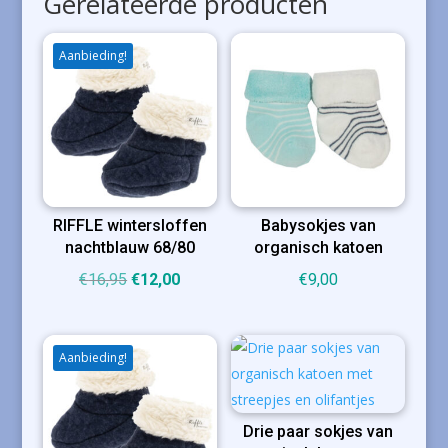
Gerelateerde producten
Aanbieding!
RIFFLE wintersloffen
Babysokjes van
nachtblauw 68/80
organisch katoen
Oorspronkelijke
Huidige
€
16,95
€
12,00
€
9,00
prijs
prijs
was:
is:
€16,95.
€12,00.
Aanbieding!
Drie paar sokjes van