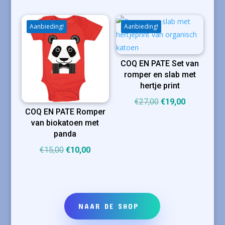
was:
is:
was:
is:
€11,00.
€8,50.
€12,00.
€8,00.
Aanbieding!
Aanbieding!
COQ EN PATE Set van
romper en slab met
hertje print
Oorspronkelijke
Huidige
€
27,00
€
19,00
COQ EN PATE Romper
prijs
prijs
van biokatoen met
was:
is:
panda
€27,00.
€19,00.
Oorspronkelijke
Huidige
€
15,00
€
10,00
prijs
prijs
was:
is:
€15,00.
€10,00.
NAAR DE SHOP