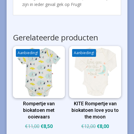
zijn in ieder geval gek op Frugi!
Gerelateerde producten
Aanbieding!
Aanbieding!
Rompertje van
KITE Rompertje van
biokatoen met
biokatoen love you to
ooievaars
the moon
Oorspronkelijke
Huidige
Oorspronkelijke
Huidige
€
11,00
€
8,50
€
12,00
€
8,00
prijs
prijs
prijs
prijs