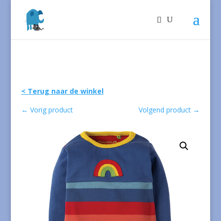
< Terug naar de winkel
←
Vorig product
Volgend product
→